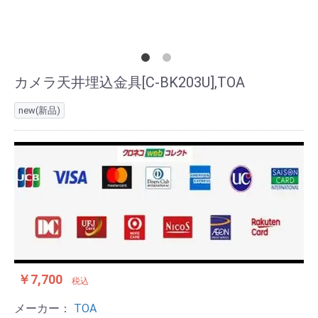
カメラ天井埋込金具[C-BK203U],TOA
new(新品)
￥7,700
税込
メーカー：
TOA