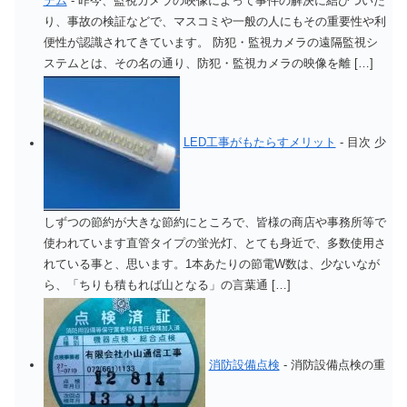
テム
-
昨今、監視カメラの映像によって事件の解決に結びついた
り、事故の検証などで、マスコミや一般の人にもその重要性や利
便性が認識されてきています。 防犯・監視カメラの遠隔監視シ
ステムとは、その名の通り、防犯・監視カメラの映像を離 […]
LED工事がもたらすメリット
-
目次 少
しずつの節約が大きな節約にところで、皆様の商店や事務所等で
使われています直管タイプの蛍光灯、とても身近で、多数使用さ
れている事と、思います。1本あたりの節電W数は、少ないなが
ら、「ちりも積もれば山となる」の言葉通 […]
消防設備点検
-
消防設備点検の重