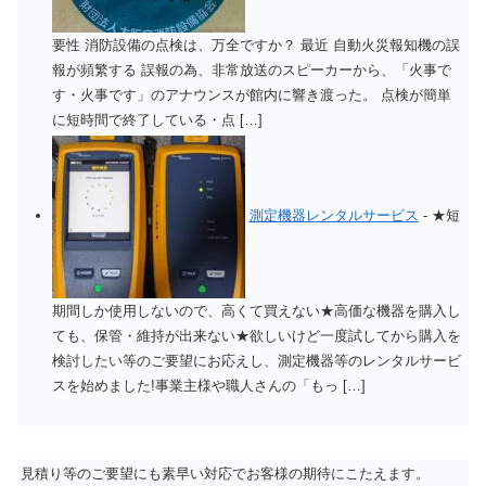
要性 消防設備の点検は、万全ですか？ 最近 自動火災報知機の誤
報が頻繁する 誤報の為、非常放送のスピーカーから、「火事で
す・火事です」のアナウンスが館内に響き渡った。 点検が簡単
に短時間で終了している・点 […]
測定機器レンタルサービス
-
★短
期間しか使用しないので、高くて買えない★高価な機器を購入し
ても、保管・維持が出来ない★欲しいけど一度試してから購入を
検討したい等のご要望にお応えし、測定機器等のレンタルサービ
スを始めました!事業主様や職人さんの「もっ […]
見積り等のご要望にも素早い対応でお客様の期待にこたえます。