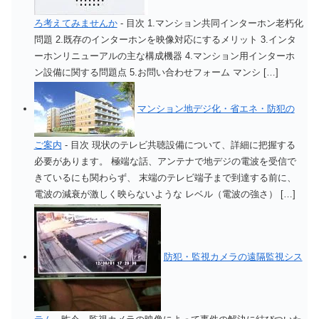
ろ考えてみませんか
-
目次 1.マンション共同インターホン老朽化
問題 2.既存のインターホンを映像対応にするメリット 3.インタ
ーホンリニューアルの主な構成機器 4.マンション用インターホ
ン設備に関する問題点 5.お問い合わせフォーム マンシ […]
マンション地デジ化・省エネ・防犯の
ご案内
-
目次 現状のテレビ共聴設備について、詳細に把握する
必要があります。 極端な話、アンテナで地デジの電波を受信で
きているにも関わらず、 末端のテレビ端子まで到達する前に、
電波の減衰が激しく映らないような レベル（電波の強さ） […]
防犯・監視カメラの遠隔監視シス