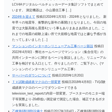
LCV4Aデジタルレベルチェッカーデータ集計ソフトでまとめて
います。 測定機器は、小山通信工事 […]
2024年を迎えて
投稿日2024年1月3日
-
2024年となりました。 新
年早々の地震等、衝撃的な新年の幕開けとなりました。今回の地
震では大阪高槻も震度4という事もありまあまあ揺れました。こ
れまでの地震の経験上遠い所で大規模な地震ではと嫌な予感が当
たってしまいました […]
マンションのインターホンリニューアル工事ページ新設
投稿日
2022年4月9日
-
弊社ホームページでマンション（集合住宅）の
共同インターホンに関するページを新設しました。リニューアル
工事を検討する入口として、作りましたので、ご覧下さい。(マ
ンションのインターホンリニューアル工事）
サーバーのダウンについて
投稿日2020年1月20日
ＴＶ試験成績表マクロの一部変更
投稿日2018年4月8日
-
TV試験
成績表マクロのページでダウンロードできる
television_test_reportの内容一部変更。ブースターのモニター端
子等実際より-20dB低い測定値で測定した場合、補正できるボタ
ンを実装しました。
乙種第6類消防設備士
投稿日2017年3月4日
-
乙種第6類消防設備