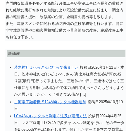
専門的な知識を必要とする既設改修工事や増築工事にも長年の蓄積さ
れた経験に裏打ちされた知識により既設設備の調査に始まり、調査内
容の報告書の提出・改修案の企画、企画書の提出等も致します。
また、建物のメンテに関わる消防設備の点検業務等も行います。特に
非常放送設備や自動火災報知設備の不具合箇所の改修、絶縁改修工事
もお任せ下さい。
新着情報
茨木神社えべっさんに行って来ました
投稿日2026年1月11日
-
本
日、茨木神社(いばじん)えべっさん(恵比寿様商売繁盛祈願)の残
り福(最終日)行って来ました。 三連休の中日、三連休ではなく三
仕事になり明日も現場なので体力消耗でえべっさんもどうしよう
かと思いましたが、くじ引きで20俵が […]
古河電工融着機 S124M4レンタル機器追加
投稿日2025年10月19
日
LCV4Aのレンタルと測定方法及び活用方法
投稿日2024年4月25
日
-
マスプロ電工LCV4Aで多チャンネル測定を行い、そのデータ
をBluetoothでPCに保存します。保存したデータをマスプロ電工