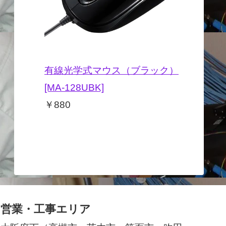
ネットワークレコーダー 9局
2TB[N-R309-2],TOA
￥264,000
営業・工事エリア
大阪府下（高槻市・茨木市・箕面市・吹田
市・豊中市・摂津市・枚方市・守口市・寝屋
川市・門真市・交野市・大東市・松原市・富
田林市・八尾市・大阪市など）