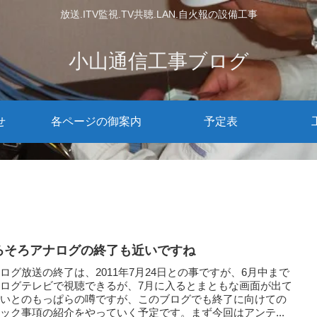
放送.ITV監視.TV共聴.LAN.自火報の設備工事
小山通信工事ブログ
せ
各ページの御案内
予定表
ろそろアナログの終了も近いですね
ログ放送の終了は、2011年7月24日との事ですが、6月中まで
ログテレビで視聴できるが、7月に入るとまともな画面が出て
ないとのもっぱらの噂ですが、このブログでも終了に向けての
ック事項の紹介をやっていく予定です。まず今回はアンテ...